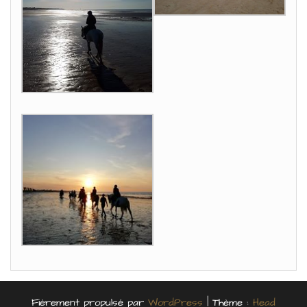
Fièrement propulsé par
WordPress
|
Thème :
Head