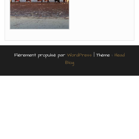
Fièrement propulsé par
WordPress
|
Thème :
Head
Blog