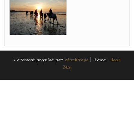
Fièrement propulsé par
WordPress
|
Thème :
Head
Blog